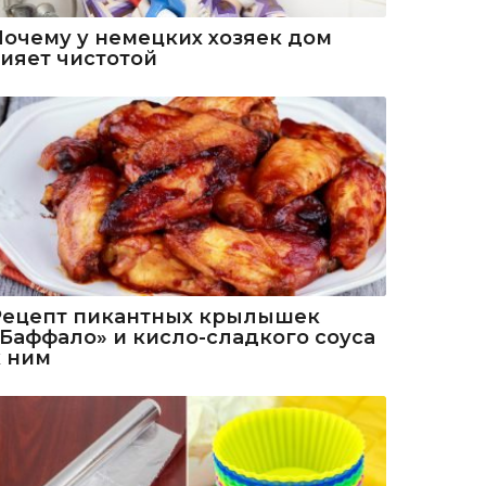
Почему у немецких хозяек дом
сияет чистотой
Рецепт пикантных крылышек
«Баффало» и кисло-сладкого соуса
к ним