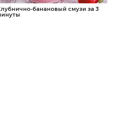
Клубнично-банановый смузи за 3
минуты