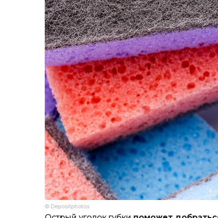
© Depositphotos
Острый уголок губки
поможет добратьс