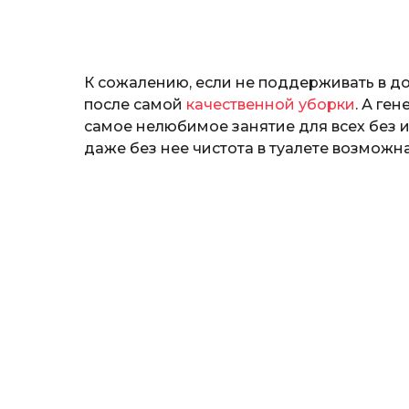
н
а
т
ь
К сожалению, если не поддерживать в д
после самой
качественной уборки
. А ге
самое нелюбимое занятие для всех без 
даже без нее чистота в туалете возможн