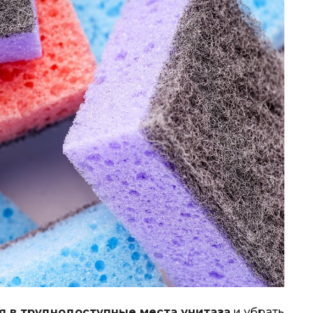
я в труднодоступные места унитаза
и убрать