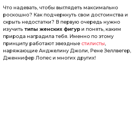
o
е
Что надевать, чтобы выглядеть максимально
р
к
роскошно? Как подчеркнуть свои достоинства и
а
скрыть недостатки? В первую очередь нужно
л
изучить
типы женских фигур
и понять, каким
ю
к
природа наградила тебя. Именно по этому
принципу работают звездные
стилисты
,
наряжающие Анджелину Джоли, Рене Зеллвегер,
Дженнифер Лопес и многих других!