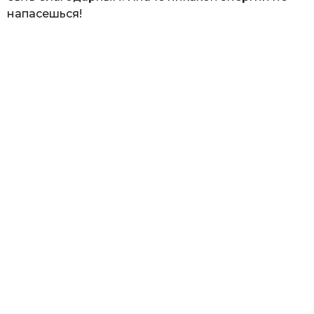
напасешься!