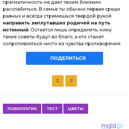
прагматичность не дает твоим близким
расслабиться. В семье ты обычно первая среди
равных и всегда стремишься твердой рукой
направить заплутавших родичей на путь
истинный
. Остается лишь определить, кому
такие советы будут во благо, а кто станет
сопротивляться чисто из чувства противоречия.
ПОДЕЛИТЬСЯ
P
o
s
t
P
,
,
ПСИХОЛОГИЯ
ТЕСТ
ЦВЕТЫ
a
g