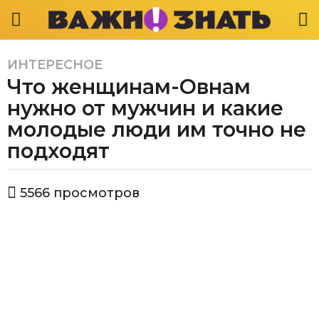
ИНТЕРЕСНОЕ
5
Что женщинам-Овнам
л
е
нужно от мужчин и какие
т
молодые люди им точно не
a
подходят
g
o
5
а
5566
просмотров
в
л
т
е
о
т
р
В
a
а
g
ж
o
н
о