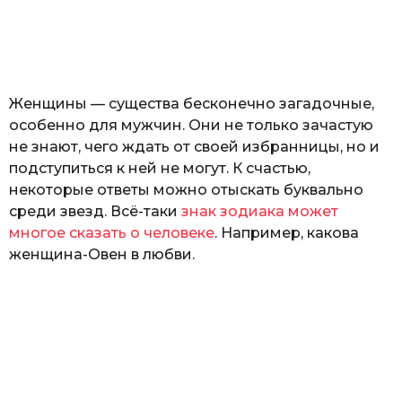
з
н
а
т
ь
Женщины — существа бесконечно загадочные,
особенно для мужчин. Они не только зачастую
не знают, чего ждать от своей избранницы, но и
подступиться к ней не могут. К счастью,
некоторые ответы можно отыскать буквально
среди звезд. Всё-таки
знак зодиака может
многое сказать о человеке
. Например, какова
женщина-Овен в любви.