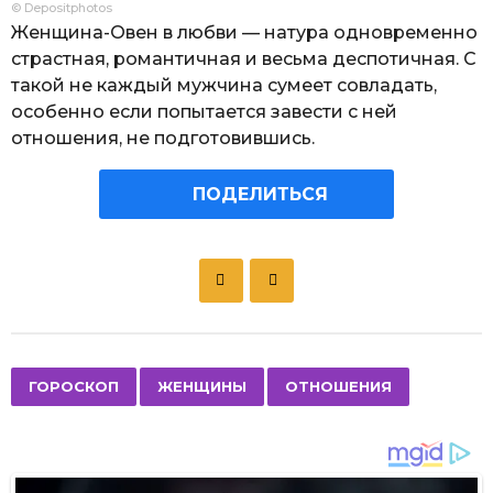
© Depositphotos
Женщина-Овен в любви — натура одновременно
страстная, романтичная и весьма деспотичная. С
такой не каждый мужчина сумеет совладать,
особенно если попытается завести с ней
отношения, не подготовившись.
ПОДЕЛИТЬСЯ
P
o
s
t
P
,
,
ГОРОСКОП
ЖЕНЩИНЫ
ОТНОШЕНИЯ
a
g
i