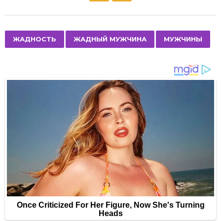
s
t
P
,
,
ЖАДНОСТЬ
ЖАДНЫЙ МУЖЧИНА
МУЖЧИНЫ
a
g
i
n
a
t
i
o
n