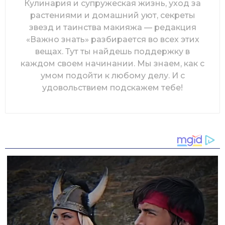
Кулинария и супружеская жизнь, уход за
растениями и домашний уют, секреты
звезд и таинства макияжа — редакция
«Важно знать» разбирается во всех этих
вещах. Тут ты найдешь поддержку в
каждом своем начинании. Мы знаем, как с
умом подойти к любому делу. И с
удовольствием подскажем тебе!