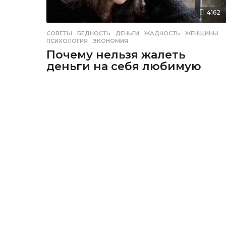
4162
СОВЕТЫ
БЕДНОСТЬ
,
ДЕНЬГИ
,
ЖАДНОСТЬ
,
ЖЕНЩИНЫ
,
ПСИХОЛОГИЯ
,
ЭКОНОМИЯ
Почему нельзя жалеть
деньги на себя любимую