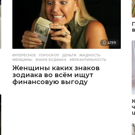
4199
ИНТЕРЕСНОЕ
ГОРОСКОП
,
ДЕНЬГИ
,
ЖАДНОСТЬ
,
ЖЕНЩИНЫ
,
ЗНАКИ ЗОДИАКА
,
МЕРКАНТИЛЬНОСТЬ
Женщины каких знаков
зодиака во всём ищут
финансовую выгоду