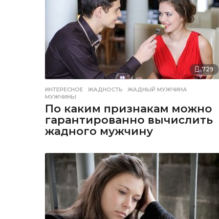
729
ИНТЕРЕСНОЕ
ЖАДНОСТЬ
,
ЖАДНЫЙ МУЖЧИНА
,
МУЖЧИНЫ
По каким признакам можно
гарантированно вычислить
жадного мужчину