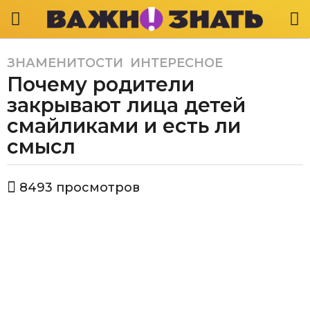
ЗНАМЕНИТОСТИ
,
ИНТЕРЕСНОЕ
5
Почему родители
л
е
закрывают лица детей
т
смайликами и есть ли
a
смысл
g
o
5
а
8493
просмотров
в
л
т
е
о
т
р
В
a
а
g
ж
o
н
о