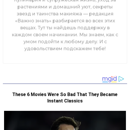
растениями и домашний уют, секреты
звезд и таинства макияжа — редакция
«Важно знать» разбирается во всех этих
вещах. Тут ты найдешь поддержку в
каждом своем начинании. Мы знаем, как с
умом подойти к любому делу. И с
удовольствием подскажем тебе!