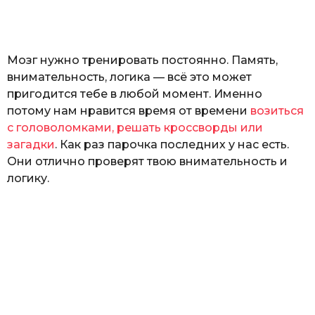
а
т
ь
Мозг нужно тренировать постоянно. Память,
внимательность, логика — всё это может
пригодится тебе в любой момент. Именно
потому нам нравится время от времени
возиться
с головоломками, решать кроссворды или
загадки
. Как раз парочка последних у нас есть.
Они отлично проверят твою внимательность и
логику.