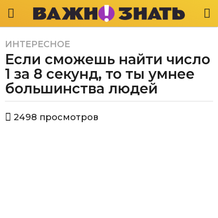
ИНТЕРЕСНОЕ
2
Если сможешь найти число
г
о
1 за 8 секунд, то ты умнее
д
большинства людей
а
a
а
g
2498
просмотров
в
o
т
2
о
р
г
В
о
а
д
ж
а
н
о
a
з
g
н