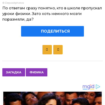
© Depositphotos
По ответам сразу понятно, кто в школе пропускал
уроки физики. Зато хоть немного мозги
поразмяли, да?
ПОДЕЛИТЬСЯ
P
o
s
t
P
,
ЗАГАДКА
ФИЗИКА
a
g
i
n
a