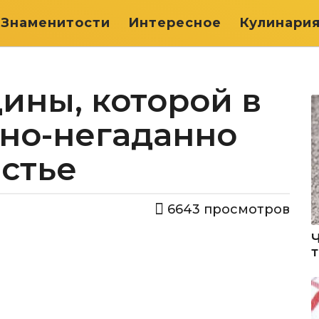
Знаменитости
Интересное
Кулинари
ины, которой в
нно-негаданно
стье
6643
просмотров