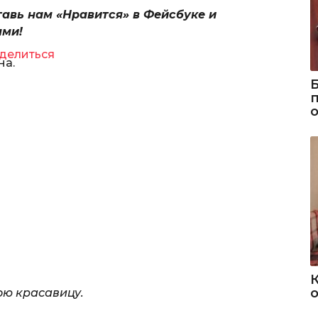
тавь нам «Нравится» в Фейсбуке и
ями!
делиться
на.
о
ою красавицу.