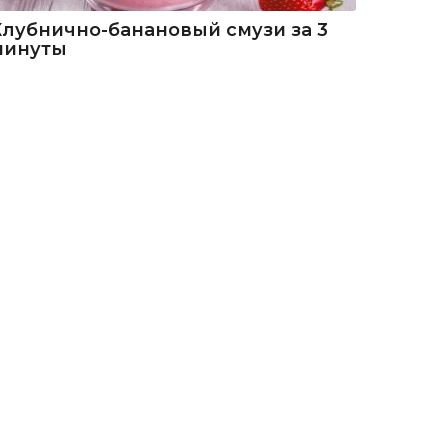
Клубнично-банановый смузи за 3
минуты