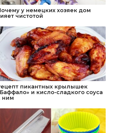
Почему у немецких хозяек дом
сияет чистотой
Рецепт пикантных крылышек
«Баффало» и кисло-сладкого соуса
к ним