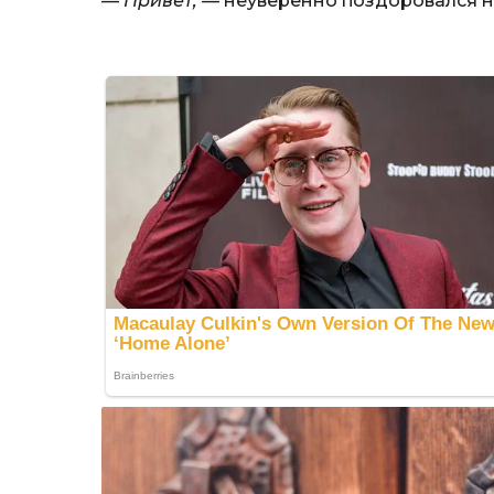
— Привет, —
неуверенно поздоровался н