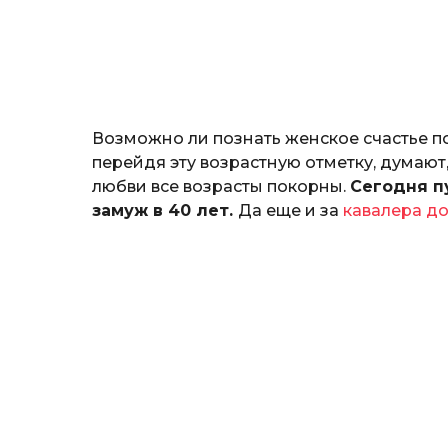
н
о
з
н
а
т
ь
Возможно ли познать женское счастье п
перейдя эту возрастную отметку, думают,
любви все возрасты покорны.
Сегодня п
замуж в 40 лет.
Да еще и за
кавалера д