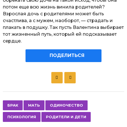
обрекать свою дочь на такой исход, чтобы она
потом еще всю жизнь винила родителей?
Взрослая дочь с родителями может быть
счастлива, а с мужем, наоборот, — страдать и
плакать в подушку. Так пусть Валентина выбирает
тот жизненный путь, который ей подсказывает
сердце.
ПОДЕЛИТЬСЯ
P
o
s
t
P
,
,
,
,
БРАК
МАТЬ
ОДИНОЧЕСТВО
a
ПСИХОЛОГИЯ
РОДИТЕЛИ И ДЕТИ
g
i