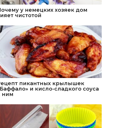
Почему у немецких хозяек дом
сияет чистотой
Рецепт пикантных крылышек
«Баффало» и кисло-сладкого соуса
к ним