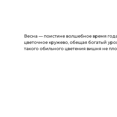
н
о
з
н
а
т
ь
Весна — поистине волшебное время год
цветочное кружево, обещая богатый уро
такого обильного цветения вишня не пло