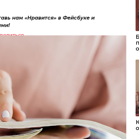
тавь нам «Нравится» в Фейсбуке и
ями!
делиться
о