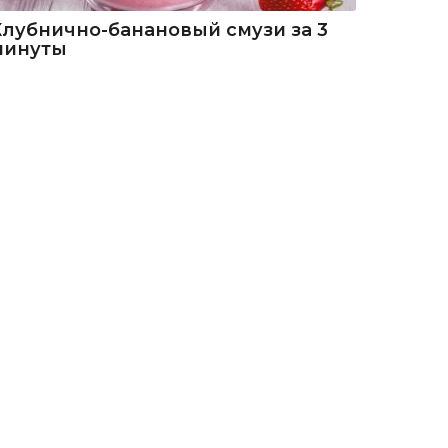
Клубнично-банановый смузи за 3
минуты