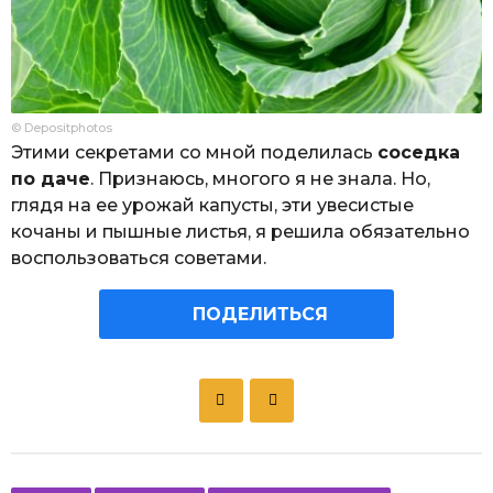
© Depositphotos
Этими секретами со мной поделилась
соседка
по даче
. Признаюсь, многого я не знала. Но,
глядя на ее урожай капусты, эти увесистые
кочаны и пышные листья, я решила обязательно
воспользоваться советами.
ПОДЕЛИТЬСЯ
P
o
s
t