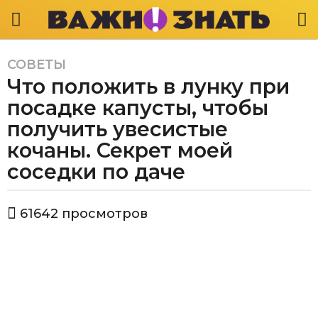
СОВЕТЫ
5
Что положить в лунку при
л
е
посадке капусты, чтобы
т
получить увесистые
a
кочаны. Секрет моей
g
соседки по даче
o
4
г
а
61642
просмотров
о
в
т
д
о
а
р
a
В
а
g
ж
o
н