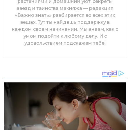
растениями и домашний уют, секреты
звезд и таинства макияжа — редакция
«Важно знать» разбирается во всех этих
вещах. Тут ты найдешь поддержку в
каждом своем начинании. Мы знаем, как с
умом подойти к любому делу. И с
удовольствием подскажем тебе!