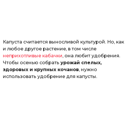
о
з
н
а
т
ь
Капуста считается выносливой культурой. Но, как
и любое другое растение, в том числе
неприхотливые кабачки
, она любит удобрения.
Чтобы осенью собрать
урожай спелых,
здоровых и крупных кочанов
, нужно
использовать удобрение для капусты.