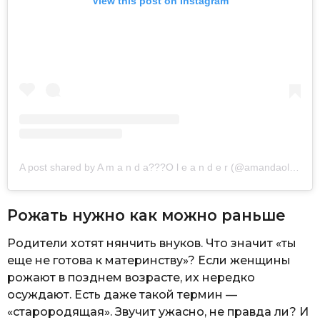
View this post on Instagram
A post shared by A m a n d a??‍?O l e a n d e r (@amandaoleander)
Рожать нужно как можно раньше
Родители хотят нянчить внуков. Что значит «ты
еще не готова к материнству»? Если женщины
рожают в позднем возрасте, их нередко
осуждают. Есть даже такой термин —
«старородящая». Звучит ужасно, не правда ли? И