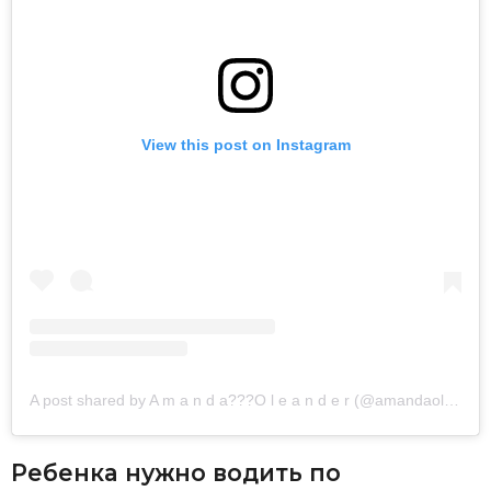
View this post on Instagram
A post shared by A m a n d a??‍?O l e a n d e r (@amandaoleander)
Ребенка нужно водить по