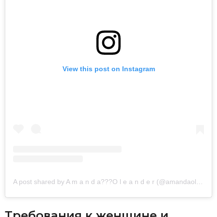
View this post on Instagram
A post shared by A m a n d a??‍?O l e a n d e r (@amandaoleander)
Требования к женщине и