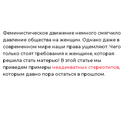
П
о
к
р
ы
т
Феминистическое движение немного смягчило
ю
к
давление общества на женщин. Однако даже в
современном мире наши права ущемляют. Чего
только стоят требования к женщине, которая
решила стать матерью! В этой статье мы
приведем примеры
неадекватных стереотипов
,
которым давно пора остаться в прошлом.