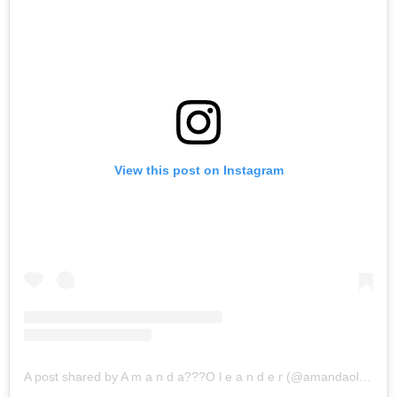
View this post on Instagram
A post shared by A m a n d a??‍?O l e a n d e r (@amandaoleander)