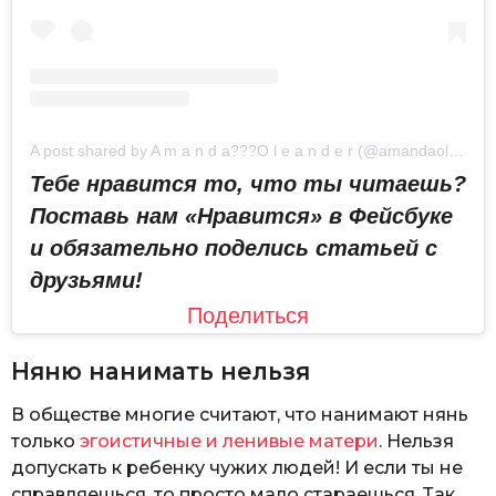
A post shared by A m a n d a??‍?O l e a n d e r (@amandaoleander)
Тебе нравится то, что ты читаешь?
Поставь нам «Нравится» в Фейсбуке
и обязательно поделись статьей с
друзьями!
Поделиться
Няню нанимать нельзя
В обществе многие считают, что нанимают нянь
только
эгоистичные и ленивые матери
. Нельзя
допускать к ребенку чужих людей! И если ты не
справляешься, то просто мало стараешься. Так,