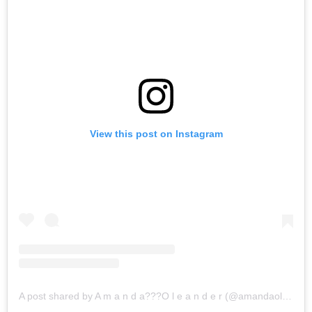
View this post on Instagram
A post shared by A m a n d a??‍?O l e a n d e r (@amandaoleander)