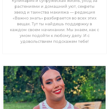
Кулинария и супружеская жизнь, уход за
растениями и домашний уют, секреты
звезд и таинства макияжа — редакция
«Важно знать» разбирается во всех этих
вещах. Тут ты найдешь поддержку в
каждом своем начинании. Мы знаем, как с
умом подойти к любому делу. И с
удовольствием подскажем тебе!