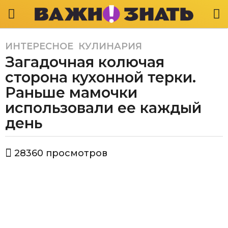
ИНТЕРЕСНОЕ
,
КУЛИНАРИЯ
5
Загадочная колючая
л
е
сторона кухонной терки.
т
Раньше мамочки
a
использовали ее каждый
g
день
o
5
л
а
28360
просмотров
е
в
т
т
о
a
р
g
В
а
o
ж
н