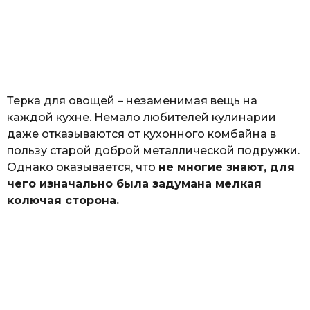
о
з
н
а
т
ь
Терка для овощей – незаменимая вещь на
каждой кухне. Немало любителей кулинарии
даже отказываются от кухонного комбайна в
пользу старой доброй металлической подружки.
Однако оказывается, что
не многие знают, для
чего изначально была задумана мелкая
колючая сторона.