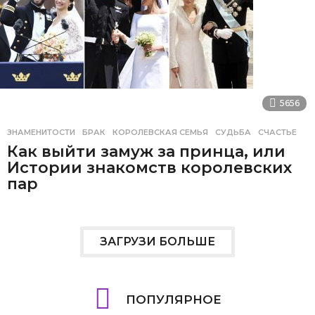
5656
ЗНАМЕНИТОСТИ
БРАК
,
КОРОЛЕВСКАЯ СЕМЬЯ
,
СУДЬБА
,
СЧАСТЬЕ
Как выйти замуж за принца, или
Истории знакомств королевских
пар
ЗАГРУЗИ БОЛЬШЕ
ПОПУЛЯРНОЕ