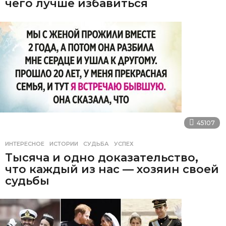
чего лучше избавиться
45107
ИНТЕРЕСНОЕ
ИСТОРИИ
,
СУДЬБА
,
УСПЕХ
Тысяча и одно доказательство,
что каждый из нас — хозяин своей
судьбы