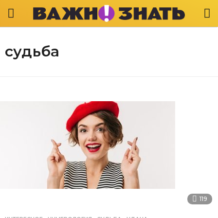
судьба
119