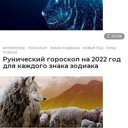
25366
ИНТЕРЕСНОЕ
ГОРОСКОП
,
ЗНАКИ ЗОДИАКА
,
НОВЫЙ ГОД
,
РУНЫ
,
СУДЬБА
Рунический гороскоп на 2022 год
для каждого знака зодиака