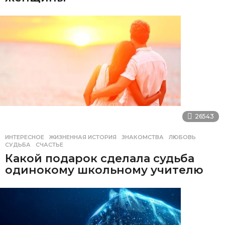
26543
ИНТЕРЕСНОЕ
ЖИЗНЕННАЯ ИСТОРИЯ
,
ЗНАКОМСТВА
,
ЛЮБОВЬ
,
СУДЬБА
,
СЧАСТЬЕ
Какой подарок сделала судьба
одинокому школьному учителю