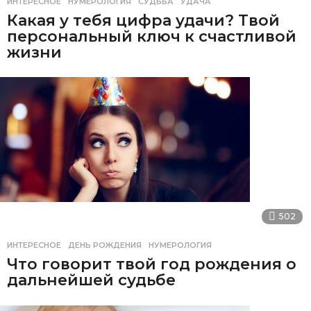
ИНТЕРЕСНОЕ
НУМЕРОЛОГИЯ
,
СУДЬБА
,
УДАЧА
Какая у тебя цифра удачи? Твой
персональный ключ к счастливой
жизни
502
ИНТЕРЕСНОЕ
ДЕНЬ РОЖДЕНИЯ
,
НУМЕРОЛОГИЯ
Что говорит твой год рождения о
дальнейшей судьбе