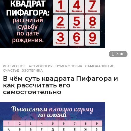
3810
ИНТЕРЕСНОЕ
АСТРОЛОГИЯ
,
НУМЕРОЛОГИЯ
,
САМОРАЗВИТИЕ
,
СЧАСТЬЕ
,
ЭЗОТЕРИКА
В чём суть квадрата Пифагора и
как рассчитать его
самостоятельно