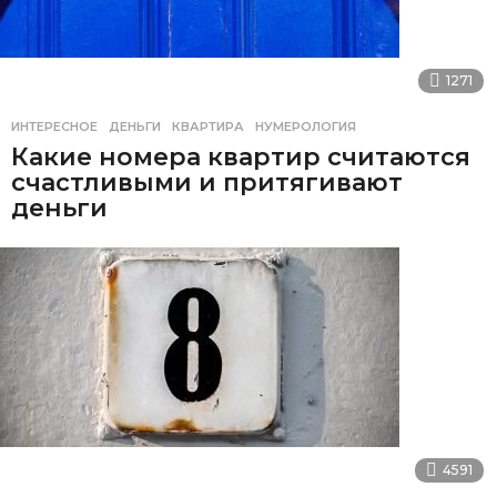
1271
ИНТЕРЕСНОЕ
ДЕНЬГИ
,
КВАРТИРА
,
НУМЕРОЛОГИЯ
Какие номера квартир считаются
счастливыми и притягивают
деньги
4591