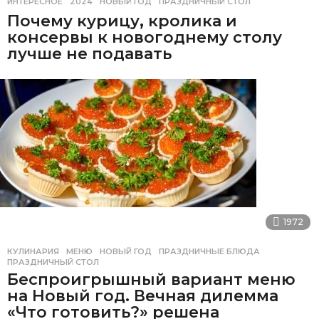
ИНТЕРЕСНОЕ
2024
,
НОВЫЙ ГОД
,
ПРАЗДНИЧНЫЙ СТОЛ
Почему курицу, кролика и
консервы к новогоднему столу
лучше не подавать
1972
КУЛИНАРИЯ
МЕНЮ
,
НОВЫЙ ГОД
,
ПРАЗДНИЧНЫЕ БЛЮДА
,
ПРАЗДНИЧНЫЙ СТОЛ
Беспроигрышный вариант меню
на Новый год. Вечная дилемма
«Что готовить?» решена