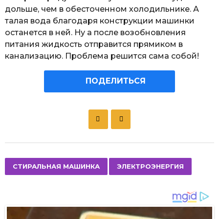
дольше, чем в обесточенном холодильнике. А
талая вода благодаря конструкции машинки
останется в ней. Ну а после возобновления
питания жидкость отправится прямиком в
канализацию. Проблема решится сама собой!
ПОДЕЛИТЬСЯ
P
o
s
t
P
,
СТИРАЛЬНАЯ МАШИНКА
ЭЛЕКТРОЭНЕРГИЯ
a
g
i
n