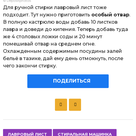
© Depositphotos
Для ручной стирки лавровый лист тоже
подходит. Тут нужно приготовить
особый отвар
.
В полную кастрюлю воды добавь 10 листков
лавра и доведи до кипения. Теперь добавь туда
же 4 столовых ложки соды и 20 минут
помешивай отвар на среднем огне.
Охлажденным содержимым посудины залей
бельё в тазике, дай ему день отмокнуть, после
чего закончи стирку.
ПОДЕЛИТЬСЯ
P
o
s
t
P
,
,
ЛАВРОВЫЙ ЛИСТ
СТИРАЛЬНАЯ МАШИНКА