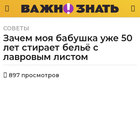
СОВЕТЫ
2
Зачем моя бабушка уже 50
г
о
лет стирает бельё с
д
лавровым листом
а
a
а
g
897
просмотров
в
o
т
2
о
р
г
В
о
а
д
ж
а
н
о
a
з
g
н