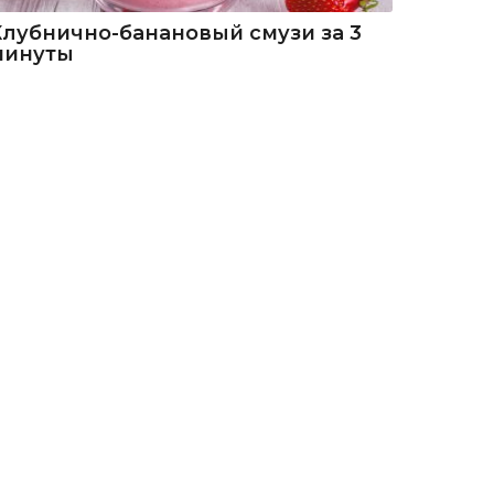
Клубнично-банановый смузи за 3
минуты