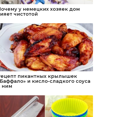
Почему у немецких хозяек дом
сияет чистотой
Рецепт пикантных крылышек
«Баффало» и кисло-сладкого соуса
к ним