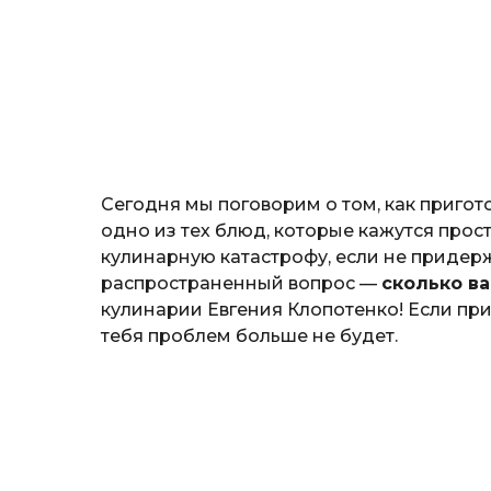
o
а
ж
н
о
з
н
а
т
ь
Сегодня мы поговорим о том, как приго
одно из тех блюд, которые кажутся прос
кулинарную катастрофу, если не придер
распространенный вопрос —
сколько в
кулинарии Евгения Клопотенко! Если при
тебя проблем больше не будет.