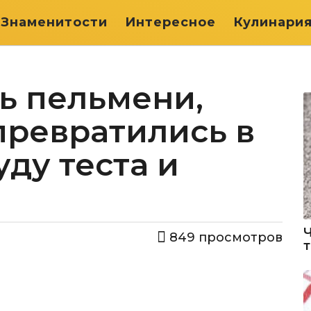
Знаменитости
Интересное
Кулинари
ь пельмени,
превратились в
ду теста и
849
просмотров