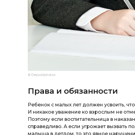
© Depositphotos
Права и обязанности
Ребенок с малых лет должен усвоить, чт
И никакое уважение ко взрослым не отме
Поэтому если воспитательница в наказани
справедливо. А если угрожает вызвать п
малыша в детдом, то это явное нарушени