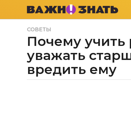
СОВЕТЫ
5
Почему учить
л
е
уважать старш
т
a
вредить ему
g
o
5
л
а
е
в
т
т
о
a
р
g
В
o
а
ж