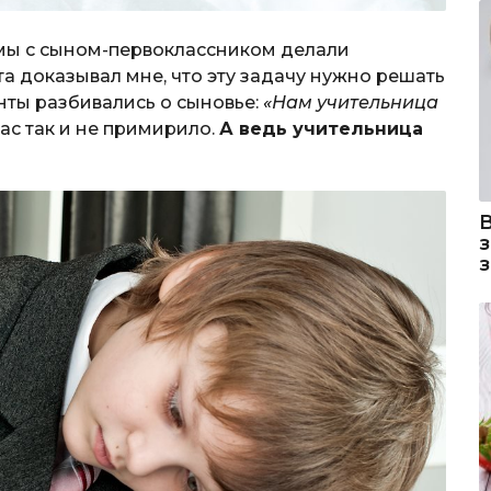
мы с сыном-первоклассником делали
а доказывал мне, что эту задачу нужно решать
нты разбивались о сыновье:
«Нам учительница
 нас так и не примирило.
А ведь учительница