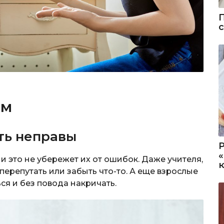
ым
ть неправы
 и это не убережет их от ошибок. Даже учителя,
перепутать или забыть что-то. А еще взрослые
ься и без повода накричать.