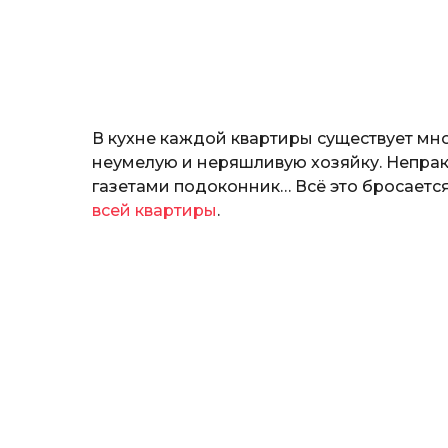
н
о
з
н
а
т
ь
В кухне каждой квартиры существует мн
неумелую и неряшливую хозяйку. Непрак
газетами подоконник… Всё это бросается
всей квартиры
.