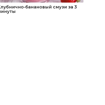
Клубнично-банановый смузи за 3
минуты