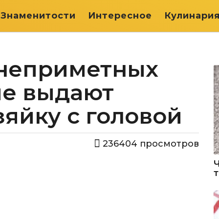
Знаменитости
Интересное
Кулинари
неприметных
ые выдают
яйку с головой
236404
просмотров