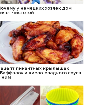
Почему у немецких хозяек дом
сияет чистотой
Рецепт пикантных крылышек
«Баффало» и кисло-сладкого соуса
к ним