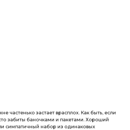
е частенько застает врасплох. Как быть, если
осто забиты баночками и пакетами. Хороший
упи симпатичный набор из одинаковых