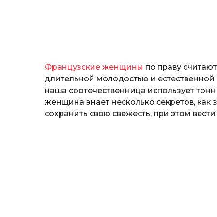
т
o
е
р
и
н
а
Г
Французские женщины
по праву считаю
е
р
длительной молодостью и естественной
к
наша соотечественница использует тонн
а
женщина знает несколько секретов, как з
л
сохранить свою свежесть, при этом вест
ю
к