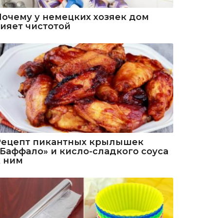
Почему у немецких хозяек дом
сияет чистотой
Рецепт пикантных крылышек
«Баффало» и кисло-сладкого соуса
к ним