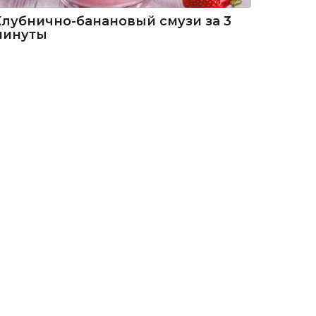
Клубнично-банановый смузи за 3
минуты