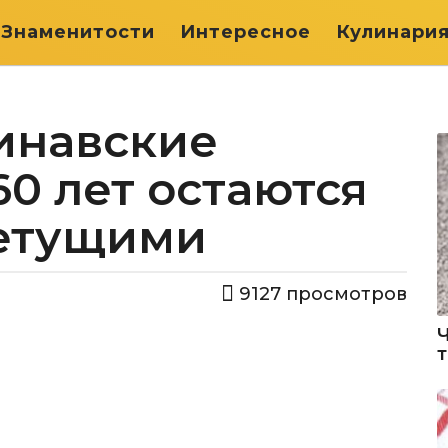
Знаменитости
Интересное
Кулинари
инавские
0 лет остаются
етущими
9127
просмотров