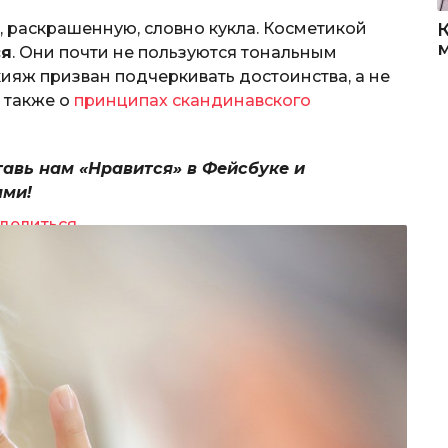
, раскрашенную, словно кукла. Косметикой
ся
. Они почти не пользуются тональным
ияж призван подчеркивать достоинства, а не
й также о
принципах скандинавского
тавь нам «Нравится» в Фейсбуке и
ями!
делиться