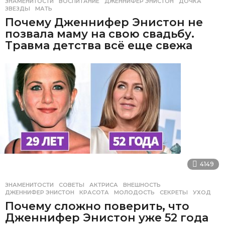
ЗНАМЕНИТОСТИ
ВОСПИТАНИЕ
,
ДЖЕННИФЕР ЭНИСТОН
,
ДОЧКА
,
ЗВЕЗДЫ
,
МАТЬ
Почему Дженнифер Энистон не
позвала маму на свою свадьбу.
Травма детства всё еще свежа
4149
ЗНАМЕНИТОСТИ
,
СОВЕТЫ
АКТРИСА
,
ВНЕШНОСТЬ
,
ДЖЕННИФЕР ЭНИСТОН
,
КРАСОТА
,
МОЛОДОСТЬ
,
СЕКРЕТЫ
,
УХОД
Почему сложно поверить, что
Дженнифер Энистон уже 52 года