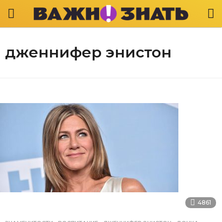
дженнифер энистон
4861