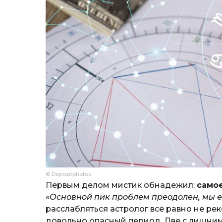
© Depositphotos
Первым делом мистик обнадежил:
само
«
Основной пик проблем преодолен, мы 
расслабляться астролог всё равно не рек
довольно опасный период. Две с лишни