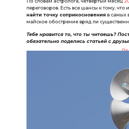
По словам астролога, четвертый месяц
2
переговоров. Есть все шансы к тому, что
найти точку соприкосновения
в самых 
майское обострение вряд ли существенн
Тебе нравится то, что ты читаешь? Пос
обязательно поделись статьей с друзь
По