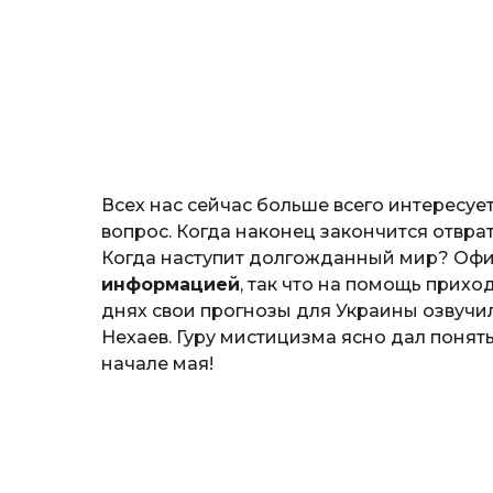
o
а
ж
н
о
з
н
а
т
ь
Всех нас сейчас больше всего интересу
вопрос. Когда наконец закончится отвр
Когда наступит долгожданный мир? Оф
информацией
, так что на помощь прихо
днях свои прогнозы для Украины озвучи
Нехаев. Гуру мистицизма ясно дал понят
начале мая!