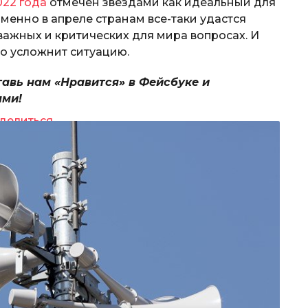
022 года
отмечен звездами как идеальный для
 именно в апреле странам все-таки удастся
важных и критических для мира вопросах. И
о усложнит ситуацию.
тавь нам «Нравится» в Фейсбуке и
ями!
делиться