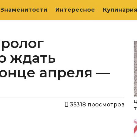
Знаменитости
Интересное
Кулинари
тролог
го ждать
конце апреля —
35318
просмотров