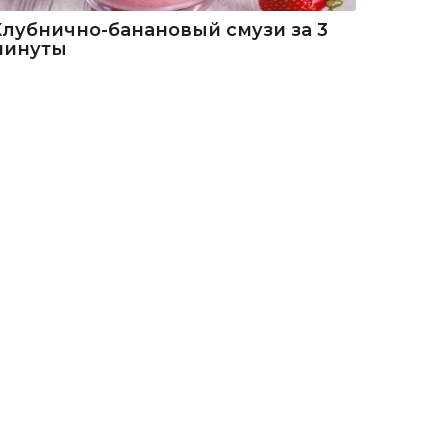
Клубнично-банановый смузи за 3
минуты