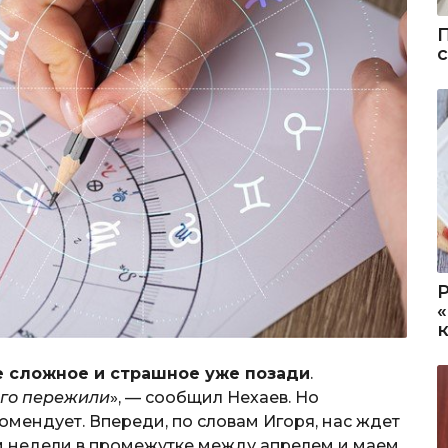
е сложное и страшное уже позади
.
его пережили
», — сообщил Нехаев. Но
омендует. Впереди, по словам Игоря, нас ждет
м недели в промежутке между апрелем и маем