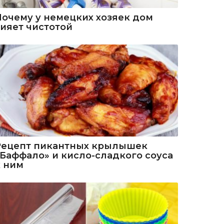
Почему у немецких хозяек дом
сияет чистотой
Рецепт пикантных крылышек
«Баффало» и кисло-сладкого соуса
к ним