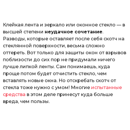
o
а
т
ь
Клейкая лента и зеркало или оконное стекло — в
высшей степени
неудачное сочетание
.
Разводы, которые оставляет после себя скотч на
стеклянной поверхности, весьма сложно
оттереть. Вот только для защиты окон от взрывов
поблизости до сих пор не придумали ничего
лучше липкой ленты. Сам понимаешь, куда
проще потом будет отчистить стекло, чем
вставлять новые окна. Но отскребать скотч от
стекла тоже нужно с умом! Многие
испытанные
средства
в этом деле принесут куда больше
вреда, чем пользы.