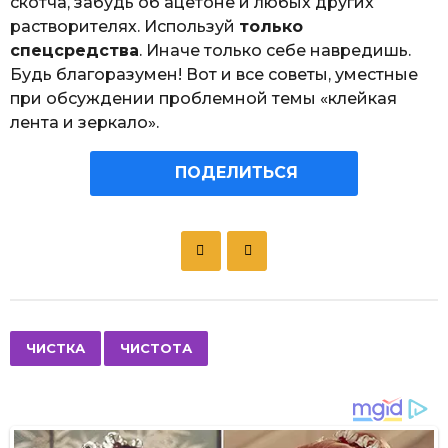
скотча, забудь об ацетоне и любых других
растворителях. Используй
только
спецсредства
. Иначе только себе навредишь.
Будь благоразумен! Вот и все советы, уместные
при обсуждении проблемной темы «клейкая
лента и зеркало».
ПОДЕЛИТЬСЯ
P
o
s
t
P
,
ЧИСТКА
ЧИСТОТА
a
g
i