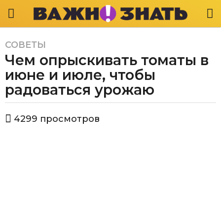
СОВЕТЫ
6
Чем опрыскивать томаты в
л
е
июне и июле, чтобы
т
радоваться урожаю
a
g
а
o
4299
просмотров
в
6
т
л
о
р
е
В
т
а
a
ж
g
н
о
o
з
н