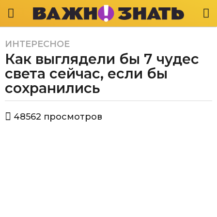
ИНТЕРЕСНОЕ
6
Как выглядели бы 7 чудес
л
е
света сейчас, если бы
т
сохранились
a
g
а
o
48562
просмотров
в
6
т
л
о
р
е
В
т
а
a
ж
g
н
о
o
з
н