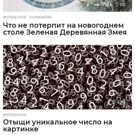
515
ИНТЕРЕСНОЕ
,
КУЛИНАРИЯ
Что не потерпит на новогоднем
столе Зеленая Деревянная Змея
4316
ИНТЕРЕСНОЕ
Отыщи уникальное число на
картинке