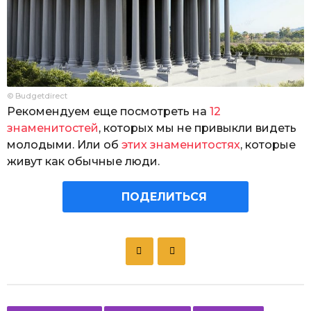
© Budgetdirect
Рекомендуем еще посмотреть на
12
знаменитостей
, которых мы не привыкли видеть
молодыми. Или об
этих знаменитостях
, которые
живут как обычные люди.
ПОДЕЛИТЬСЯ
P
o
s
t