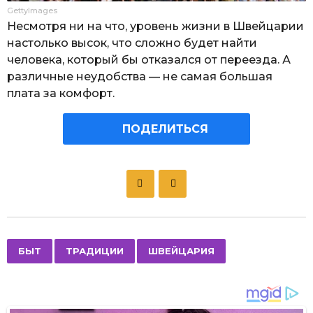
GettyImages
Несмотря ни на что, уровень жизни в Швейцарии
настолько высок, что сложно будет найти
человека, который бы отказался от переезда. А
различные неудобства — не самая большая
плата за комфорт.
ПОДЕЛИТЬСЯ
P
o
s
t
P
,
,
БЫТ
ТРАДИЦИИ
ШВЕЙЦАРИЯ
a
g
i