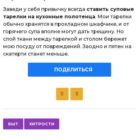
Заведи у себя привычку всегда
ставить суповые
тарелки на кухонные полотенца
. Мои тарелки
обычно хранятся в прохладном шкафчике, и от
горячего супа вполне могут дать трещину. Но
слой ткани между тарелкой и столом бережет
мою посуду от повреждений. Заодно и пятен на
скатерти станет меньше.
ПОДЕЛИТЬСЯ
P
o
s
t
P
,
БЫТ
ХИТРОСТИ
a