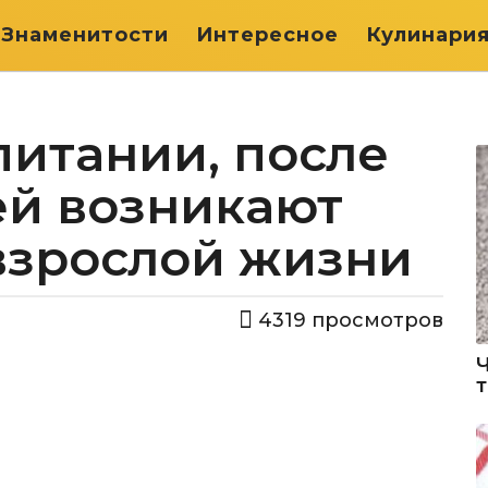
Знаменитости
Интересное
Кулинари
питании, после
ей возникают
взрослой жизни
4319
просмотров