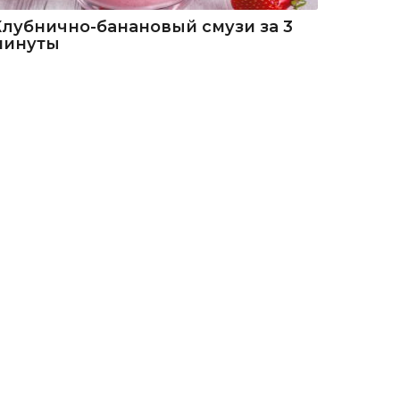
Клубнично-банановый смузи за 3
минуты