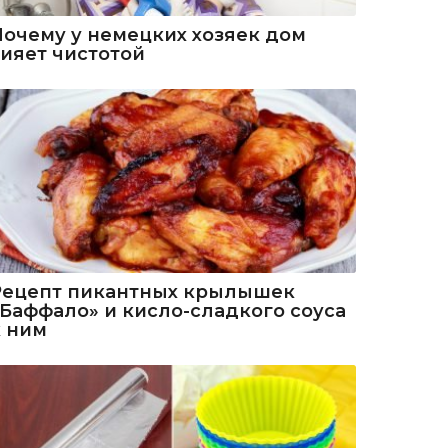
Почему у немецких хозяек дом
сияет чистотой
Рецепт пикантных крылышек
«Баффало» и кисло-сладкого соуса
к ним