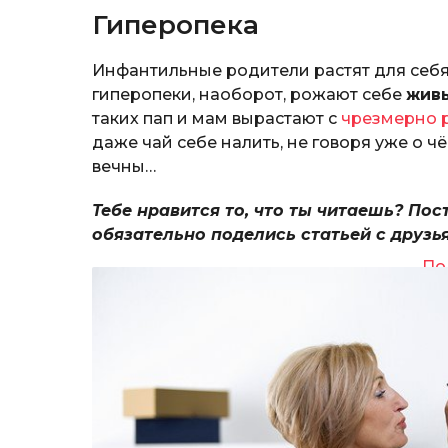
Гиперопека
Инфантильные родители растят для себя
гиперопеки, наоборот, рожают себе
жив
таких пап и мам вырастают с
чрезмерно 
даже чай себе налить, не говоря уже о ч
вечны…
Тебе нравится то, что ты читаешь? Пос
обязательно поделись статьей с друзь
По