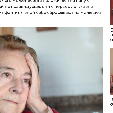
 чего может всегда положиться на папу с
 не позавидуешь: они с первых лет жизни
 инфантилы знай себе сбрасывают на малышей
о