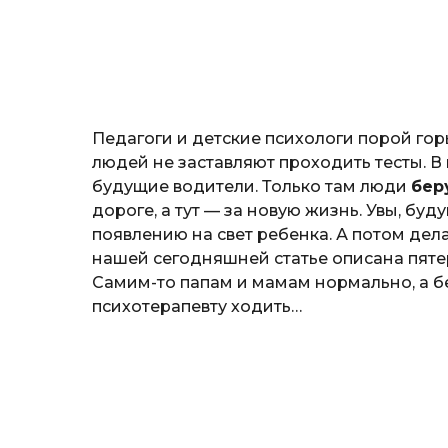
н
o
о
з
н
а
т
ь
Педагоги и детские психологи порой горь
людей не заставляют проходить тесты. В
будущие водители. Только там люди
бер
дороге, а тут — за новую жизнь. Увы, бу
появлению на свет ребенка. А потом дел
нашей сегодняшней статье описана пят
Самим-то папам и мамам нормально, а 
психотерапевту ходить…