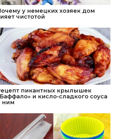
Почему у немецких хозяек дом
сияет чистотой
Рецепт пикантных крылышек
«Баффало» и кисло-сладкого соуса
к ним