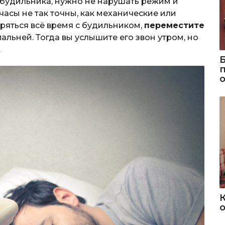
з будильника, нужно не нарушать режим и
часы не так точны, как механические или
еряться всё время с будильником,
переместите
льней. Тогда вы услышите его звон утром, но
.
о