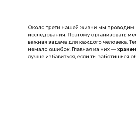
н
а
т
ь
Около трети нашей жизни мы проводим в
исследования. Поэтому организовать ме
важная задача для каждого человека. Т
немало ошибок. Главная из них —
хране
лучше избавиться, если ты заботишься об