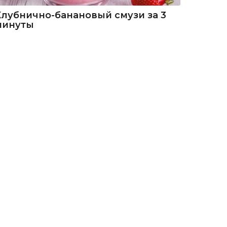
Клубнично-банановый смузи за 3
минуты