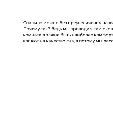
н
а
т
ь
Спальню можно без преувеличения назва
Почему так? Ведь мы проводим там около
комната должна быть наиболее комфортн
влияют на качество сна, а потому мы рас