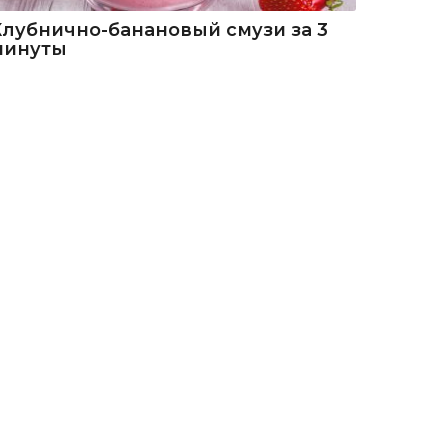
Клубнично-банановый смузи за 3
минуты