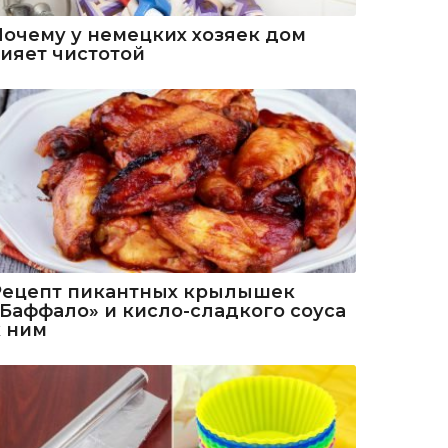
Почему у немецких хозяек дом
сияет чистотой
Рецепт пикантных крылышек
«Баффало» и кисло-сладкого соуса
к ним