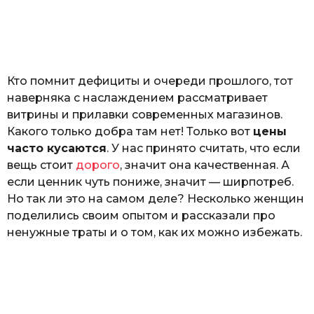
з
н
а
т
ь
Кто помнит дефициты и очереди прошлого, тот
наверняка с наслаждением рассматривает
витрины и прилавки современных магазинов.
Какого только добра там нет! Только вот
цены
часто кусаются
. У нас принято считать, что если
вещь стоит
дорого
, значит она качественная. А
если ценник чуть пониже, значит — ширпотреб.
Но так ли это на самом деле? Несколько женщин
поделились своим опытом и рассказали про
ненужные траты и о том, как их можно избежать.