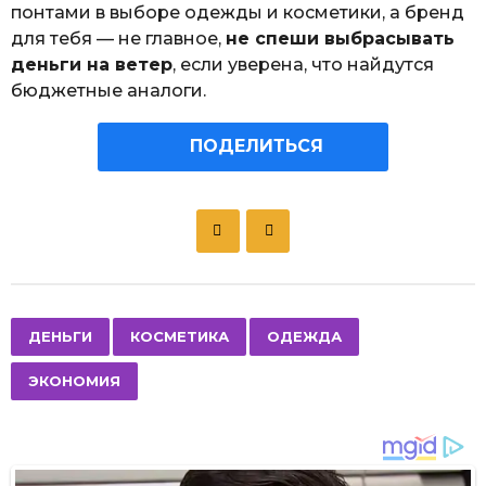
понтами в выборе одежды и косметики, а бренд
для тебя — не главное,
не спеши выбрасывать
деньги на ветер
, если уверена, что найдутся
бюджетные аналоги.
ПОДЕЛИТЬСЯ
P
o
s
t
P
,
,
,
ДЕНЬГИ
КОСМЕТИКА
ОДЕЖДА
a
ЭКОНОМИЯ
g
i
n
a