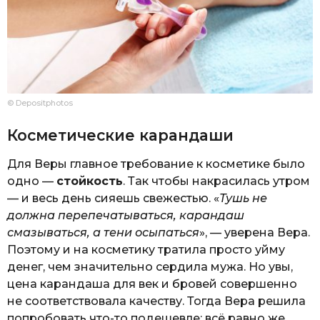
© Depositphotos
Косметические карандаши
Для Веры главное требование к косметике было
одно —
стойкость
. Так чтобы накрасилась утром
— и весь день сияешь свежестью. «
Тушь не
должна перепечатываться, карандаш
смазываться, а тени осыпаться
», — уверена Вера.
Поэтому и на косметику тратила просто уйму
денег, чем значительно сердила мужа. Но увы,
цена карандаша для век и бровей совершенно
не соответствовала качеству. Тогда Вера решила
попробовать что-то подешевле: всё равно же