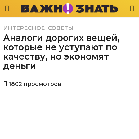
ИНТЕРЕСНОЕ
,
СОВЕТЫ
5
Аналоги дорогих вещей,
л
е
которые не уступают по
т
качеству, но экономят
a
деньги
g
o
5
а
1802
просмотров
в
л
т
е
о
т
р
В
a
а
g
ж
o
н
о