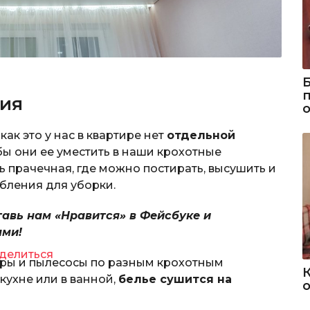
ия
как это у нас в квартире нет
отдельной
бы они ее уместить в наши крохотные
ь прачечная, где можно постирать, высушить и
обления для уборки.
тавь нам «Нравится» в Фейсбуке и
ями!
делиться
ры и пылесосы по разным крохотным
кухне или в ванной,
белье сушится на
о