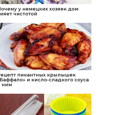
Почему у немецких хозяек дом
сияет чистотой
Рецепт пикантных крылышек
«Баффало» и кисло-сладкого соуса
к ним