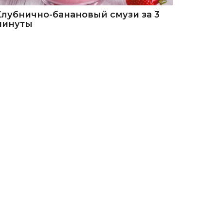
Клубнично-банановый смузи за 3
минуты