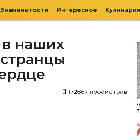
Знаменитости
Интересное
Кулинари
 в наших
остранцы
сердце
172867
просмотров