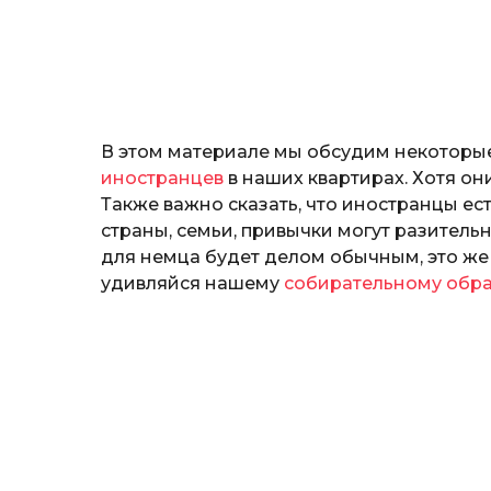
н
о
з
н
а
т
ь
В этом материале мы обсудим некоторы
иностранцев
в наших квартирах. Хотя о
Также важно сказать, что иностранцы ест
страны, семьи, привычки могут разительн
для немца будет делом обычным, это же 
удивляйся нашему
собирательному обра