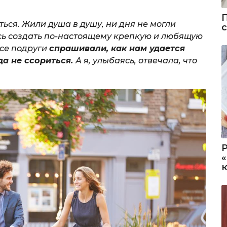
ься. Жили душа в душу, ни дня не могли
ось создать по-настоящему крепкую и любящую
Все подруги
спрашивали, как нам удается
да не ссориться.
А я, улыбаясь, отвечала, что