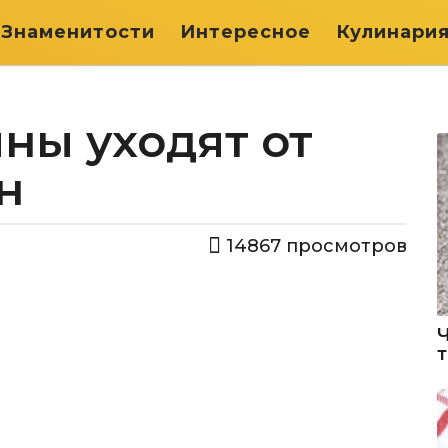
Знаменитости
Интересное
Кулинари
ны уходят от
н
14867
просмотров