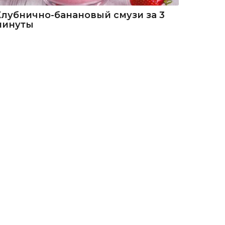
Клубнично-банановый смузи за 3
минуты