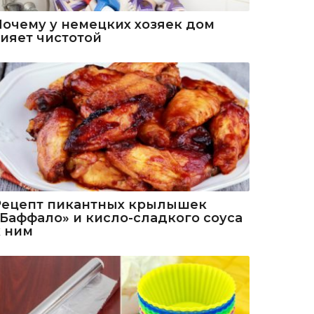
Почему у немецких хозяек дом
сияет чистотой
Рецепт пикантных крылышек
«Баффало» и кисло-сладкого соуса
к ним