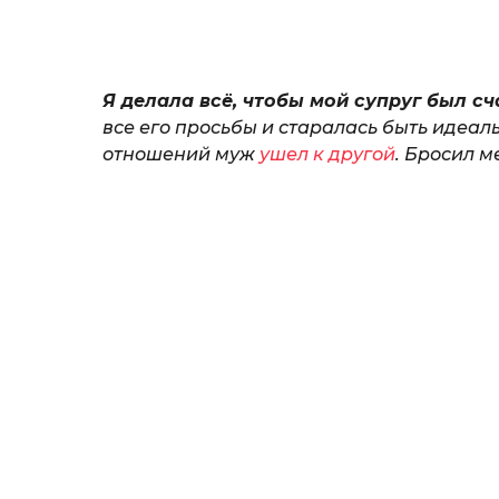
н
а
т
ь
Я делала всё, чтобы мой супруг был сч
все его просьбы и старалась быть идеаль
отношений муж
ушел к другой
. Бросил м