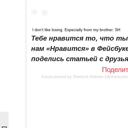
I don’t like losing. Especially from my brother. SH
Тебе нравится то, что т
нам «Нравится» в Фейсбук
поделись статьей с друзь
Подели
A post shared by
Sherlock Holmes
(@sherlockh