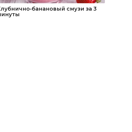
Клубнично-банановый смузи за 3
минуты