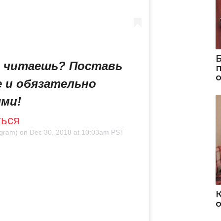
ы читаешь? Поставь
е и обязательно
ями!
ться
gram) on
Dec 30, 2018 at 10:03am PST
о