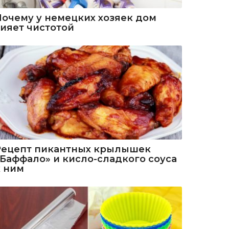
Почему у немецких хозяек дом
сияет чистотой
Рецепт пикантных крылышек
«Баффало» и кисло-сладкого соуса
к ним