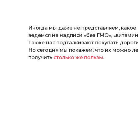
н
а
т
ь
Иногда мы даже не представляем, какое 
ведемся на надписи «без ГМО», «витамины
Также нас подталкивают покупать дорог
Но сегодня мы покажем, что их можно л
получить
столько же пользы
.