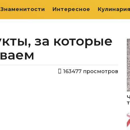
Знаменитости
Интересное
Кулинари
кты, за которые
иваем
163477
просмотров