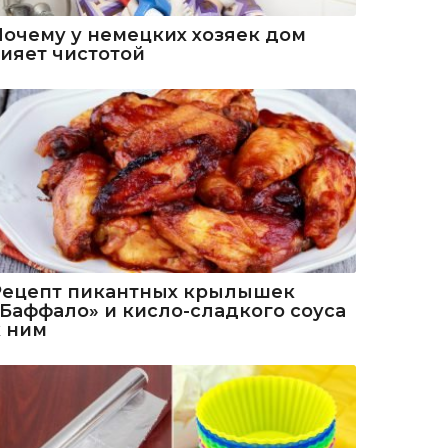
Почему у немецких хозяек дом
сияет чистотой
Рецепт пикантных крылышек
«Баффало» и кисло-сладкого соуса
к ним