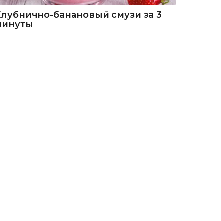
Клубнично-банановый смузи за 3
минуты