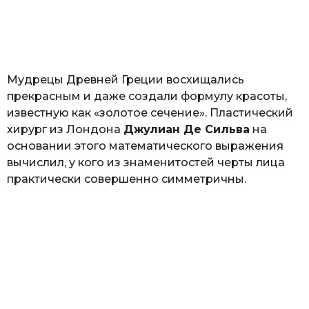
з
н
а
т
ь
Мудрецы Древней Греции восхищались
прекрасным и даже создали формулу красоты,
известную как «золотое сечение». Пластический
хирург из Лондона
Джулиан Де Сильва
на
основании этого математического выражения
вычислил, у кого из знаменитостей черты лица
практически совершенно симметричны.