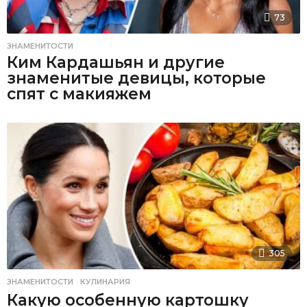
73
ЗНАМЕНИТОСТИ
Ким Кардашьян и другие
знаменитые девицы, которые
спят с макияжем
305
ЗНАМЕНИТОСТИ
,
КУЛИНАРИЯ
Какую особенную картошку