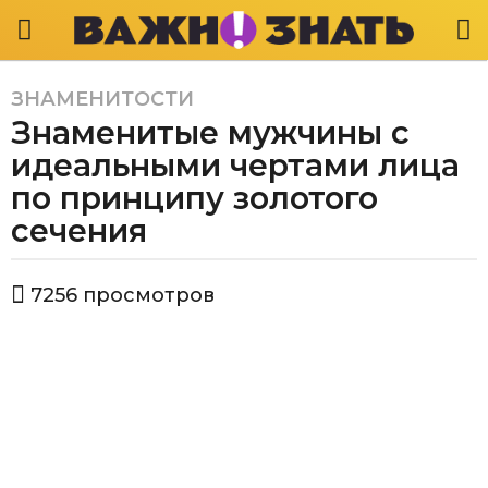
ЗНАМЕНИТОСТИ
6
Знаменитые мужчины с
л
е
идеальными чертами лица
т
по принципу золотого
a
сечения
g
o
6
а
7256
просмотров
в
л
т
е
о
т
р
В
a
а
g
ж
o
н
о