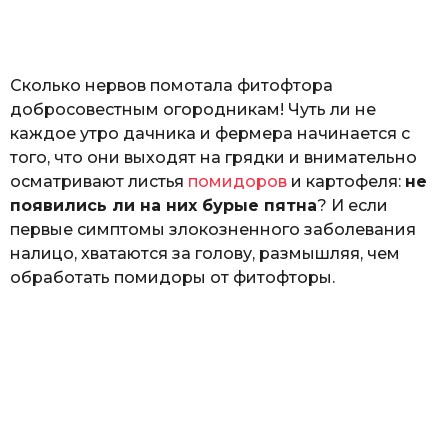
o
н
а
Г
е
Сколько нервов помотала фитофтора
р
к
добросовестным огородникам! Чуть ли не
а
каждое утро дачника и фермера начинается с
л
того, что они выходят на грядки и внимательно
ю
к
осматривают листья
помидоров
и картофеля:
не
появились ли на них бурые пятна
? И если
первые симптомы злокозненного заболевания
налицо, хватаются за голову, размышляя, чем
обработать помидоры от фитофторы.