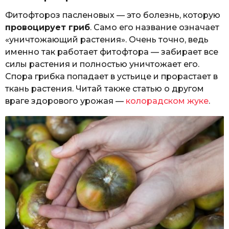
Фитофтороз пасленовых — это болезнь, которую
провоцирует гриб
. Само его название означает
«уничтожающий растения». Очень точно, ведь
именно так работает фитофтора — забирает все
силы растения и полностью уничтожает его.
Спора грибка попадает в устьице и прорастает в
ткань растения. Читай также статью о другом
враге здорового урожая —
колорадском жуке
.