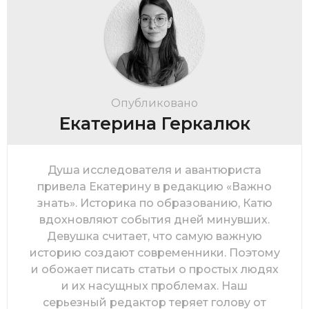
Опубликовано
Екатерина Геркалюк
Душа исследователя и авантюриста
привела Екатерину в редакцию «Важно
знать». Историка по образованию, Катю
вдохновляют события дней минувших.
Девушка считает, что самую важную
историю создают современники. Поэтому
и обожает писать статьи о простых людях
и их насущных проблемах. Наш
серьезный редактор теряет голову от