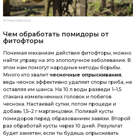
© Depositphotos
Чем обработать помидоры от
фитофторы
Понимая механизм действия фитофторы, можно
найти управу на это злополучное заболевание. В
этом нам помогут народные методы борьбы.
Много кто хвалит
чесночные опрыскивания
,
ведь чеснок эффективно удаляет споры гриба, не
оставляя им шанса. На 10 л воды разведи 1–1,5
стакана измельченных головок и побегов
чеснока. Настаивай сутки, потом процеди и
добавь 1,5–2 г марганцовки. Поливай кусты
помидоров перед образованием завязи. Второй
раз обработай кусты через 10 дней. Результат
будет заметен, если ты будешь опрыскивать