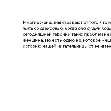
н
а
т
ь
Многие женщины страдают от того, что 
жить со свекровью, когда она сущий ко
сегодняшней героини таких проблем не 
женщина. Но
есть одно но
, которое ме
историю нашей читательницы от ее имен