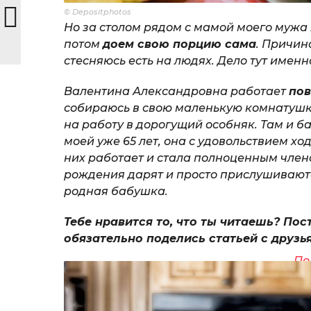
© Depositphotos
Но за столом рядом с мамой моего мужа я
потом
доем свою порцию сама
. Причин
стесняюсь есть на людях. Дело тут именн
Валентина Александровна работает
пов
собираюсь в свою маленькую комнатушку
на работу в дорогущий особняк. Там и ба
моей уже 65 лет, она с удовольствием ход
них работает и стала полноценным члено
рождения дарят и просто прислушиваются
родная бабушка.
Тебе нравится то, что ты читаешь? Пос
обязательно поделись статьей с друзь
По