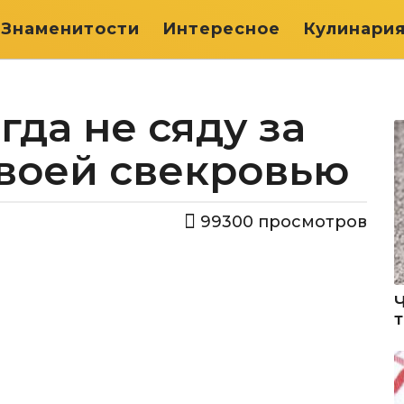
Знаменитости
Интересное
Кулинари
гда не сяду за
своей свекровью
99300
просмотров