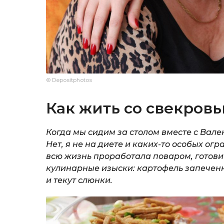
© Depositphotos
Как жить со свекровь
Когда мы сидим за столом вместе с Вал
Нет, я не на диете и каких-то особых ог
всю жизнь проработала поваром, готовит 
кулинарные изыски: картофель запеченн
и текут слюнки.