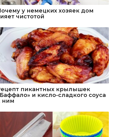
Почему у немецких хозяек дом
сияет чистотой
Рецепт пикантных крылышек
«Баффало» и кисло-сладкого соуса
к ним