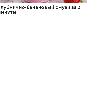
Клубнично-банановый смузи за 3
минуты