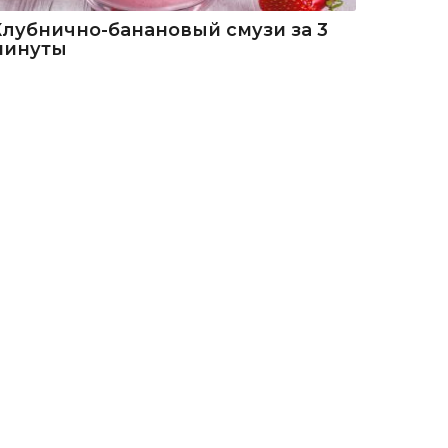
Клубнично-банановый смузи за 3
минуты