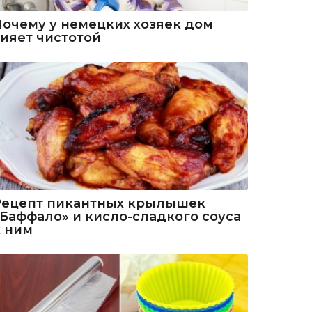
Почему у немецких хозяек дом
сияет чистотой
Рецепт пикантных крылышек
«Баффало» и кисло-сладкого соуса
к ним