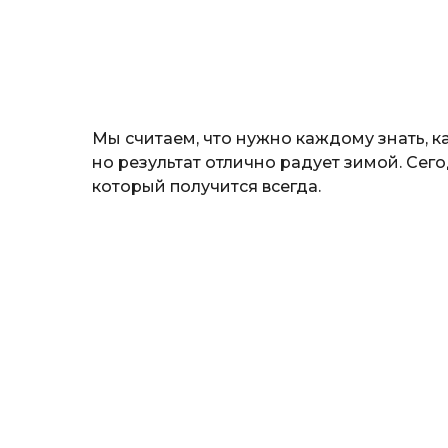
н
о
з
н
а
т
ь
Мы считаем, что нужно каждому знать, к
но результат отлично радует зимой. Се
который получится всегда.