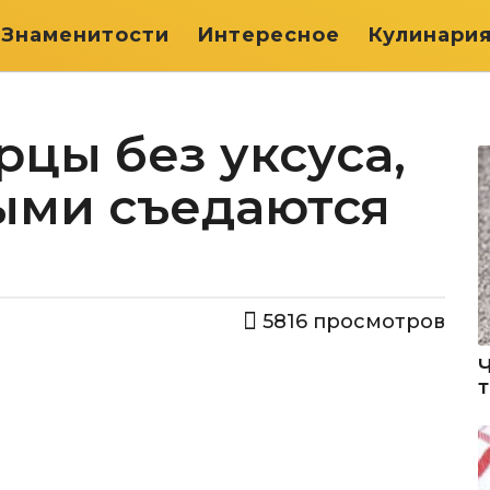
Знаменитости
Интересное
Кулинари
цы без уксуса,
ыми съедаются
5816
просмотров