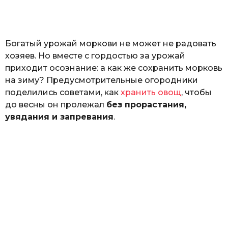
o
н
а
Г
е
Богатый урожай моркови не может не радовать
р
к
хозяев. Но вместе с гордостью за урожай
а
приходит осознание: а как же сохранить морковь
л
на зиму? Предусмотрительные огородники
ю
к
поделились советами, как
хранить овощ
, чтобы
до весны он пролежал
без прорастания,
увядания и запревания
.