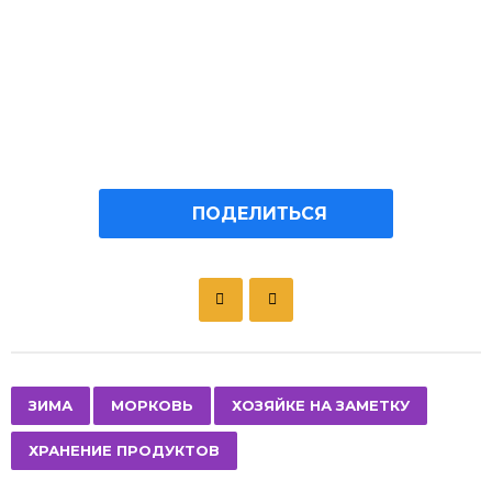
ПОДЕЛИТЬСЯ
P
o
s
t
P
,
,
,
ЗИМА
МОРКОВЬ
ХОЗЯЙКЕ НА ЗАМЕТКУ
a
ХРАНЕНИЕ ПРОДУКТОВ
g
i