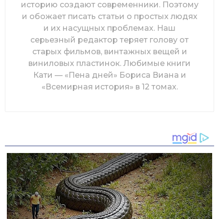
историю создают современники. Поэтому
и обожает писать статьи о простых людях
и их насущных проблемах. Наш
серьезный редактор теряет голову от
старых фильмов, винтажных вещей и
виниловых пластинок. Любимые книги
Кати — «Пена дней» Бориса Виана и
«Всемирная история» в 12 томах.