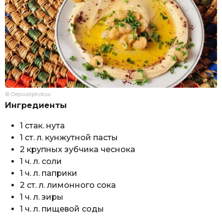
© Depositphotos
Ингредиенты
1 стак. нута
1 ст. л. кунжутной пасты
2 крупных зубчика чеснока
1 ч. л. соли
1 ч. л. паприки
2 ст. л. лимонного сока
1 ч. л. зиры
1 ч. л. пищевой соды