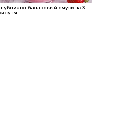
Клубнично-банановый смузи за 3
минуты