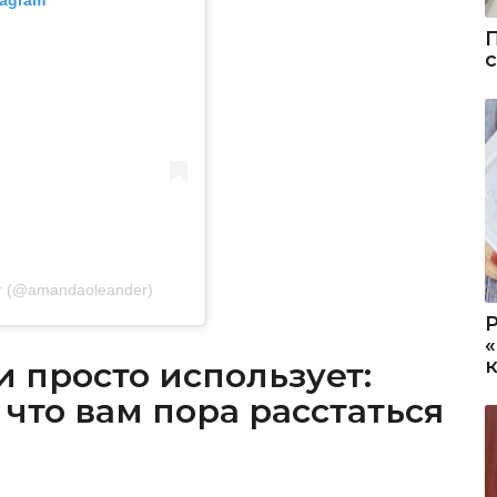
e r (@amandaoleander)
и просто использует:
 что вам пора расстаться