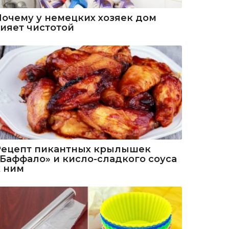
Почему у немецких хозяек дом
сияет чистотой
Рецепт пикантных крылышек
«Баффало» и кисло-сладкого соуса
к ним