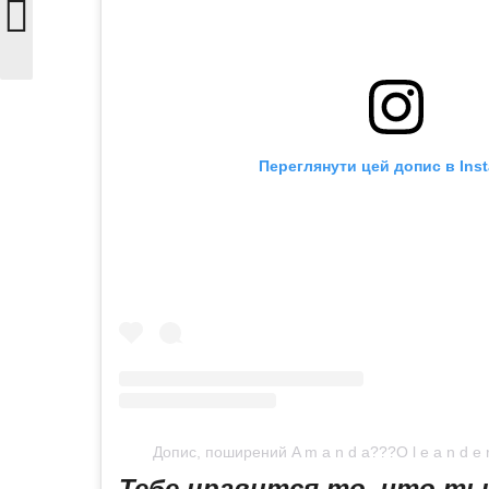
Переглянути цей допис в Ins
Допис, поширений A m a n d a??‍?O l e a n d 
Тебе нравится то, что т