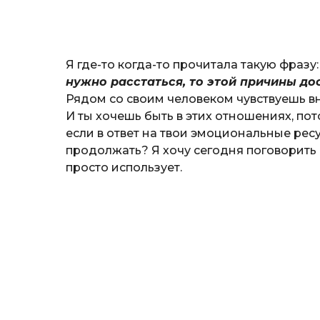
о
к
р
ы
Я где-то когда-то прочитала такую фразу
т
ю
нужно расстаться, то этой причины до
к
Рядом со своим человеком чувствуешь вн
И ты хочешь быть в этих отношениях, по
если в ответ на твои эмоциональные ре
продолжать? Я хочу сегодня поговорить о
просто использует.