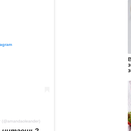
tagram
e r (@amandaoleander)
ы читаешь?