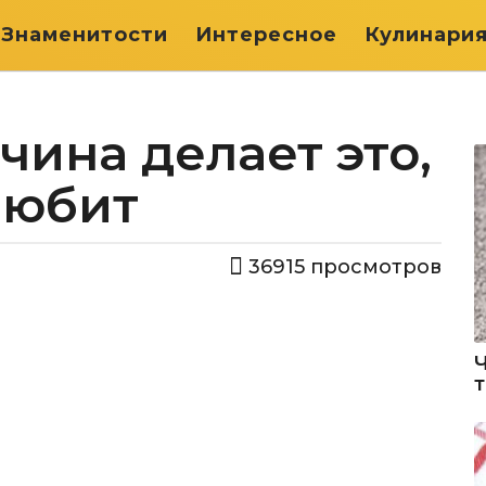
Знаменитости
Интересное
Кулинари
чина делает это,
 любит
36915
просмотров