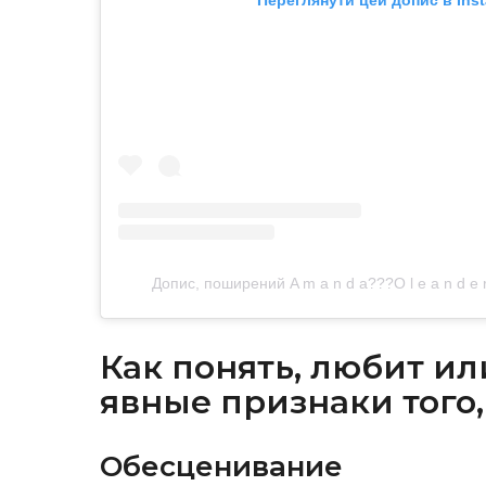
Допис, поширений A m a n d a??‍?O l e a n d 
Как понять, любит ил
явные признаки того,
Обесценивание