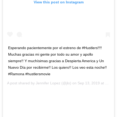
View this post on Instagram
Esperando pacientemente por el estreno de #Hustlers!!!!
Muchas gracias mi gente por todo su amor y apollo
siempre!! Y muchísimas gracias a Despierta America y Un
Nuevo Día por recibirme!! Los quiero!! Los veo esta noche!!
#Ramona #hustlersmovie
A post shared by
Jennifer Lopez
(@jlo) on
Sep 13, 2019 at 10:01am PDT