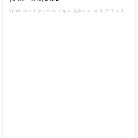
A post shared by
Jennifer Lopez
(@jlo) on
Jun 9, 2019 at 4:11pm PDT