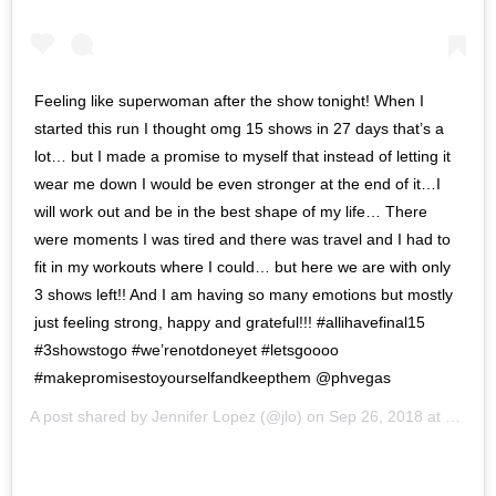
Feeling like superwoman after the show tonight! When I
started this run I thought omg 15 shows in 27 days that’s a
lot… but I made a promise to myself that instead of letting it
wear me down I would be even stronger at the end of it…I
will work out and be in the best shape of my life… There
were moments I was tired and there was travel and I had to
fit in my workouts where I could… but here we are with only
3 shows left!! And I am having so many emotions but mostly
just feeling strong, happy and grateful!!! #allihavefinal15
#3showstogo #we’renotdoneyet #letsgoooo
#makepromisestoyourselfandkeepthem @phvegas
A post shared by
Jennifer Lopez
(@jlo) on
Sep 26, 2018 at 2:40am PDT