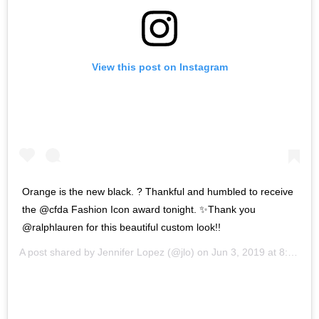
View this post on Instagram
Orange is the new black. ? Thankful and humbled to receive
the @cfda Fashion Icon award tonight. ✨Thank you
@ralphlauren for this beautiful custom look!!
A post shared by
Jennifer Lopez
(@jlo) on
Jun 3, 2019 at 8:31pm PDT