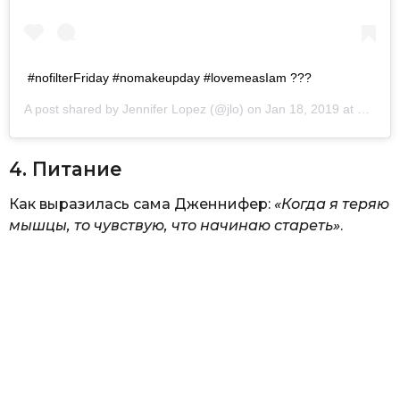
#nofilterFriday #nomakeupday #lovemeasIam ???
A post shared by
Jennifer Lopez
(@jlo) on
Jan 18, 2019 at 3:31pm PST
4. Питание
Как выразилась сама Дженнифер:
«Когда я теряю
мышцы, то чувствую, что начинаю стареть»
.