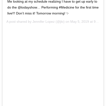
Me looking at my schedule realizing I have to get up early to
do the @todayshow… Performing #Medicine for the first time
live!!! Don’t miss it! Tomorrow morning! ✨
A post shared by
Jennifer Lopez
(@jlo) on
May 5, 2019 at 9:44pm PDT