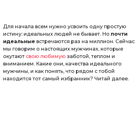
o
н
а
Г
е
Для начала всем нужно усвоить одну простую
р
к
истину: идеальных людей не бывает. Но
почти
а
идеальные
встречаются раз на миллион. Сейчас
л
мы говорим о настоящих мужчинах, которые
ю
к
окутают
свою любимую
заботой, теплом и
вниманием. Какие они, качества идеального
мужчины, и как понять, что рядом с тобой
находится тот самый избранник? Читай далее.