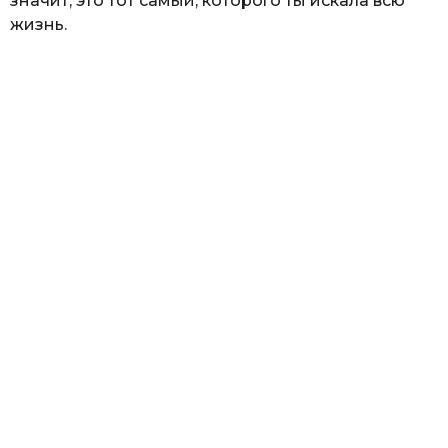
значит, это тот самый, которого ты искала всю
жизнь.