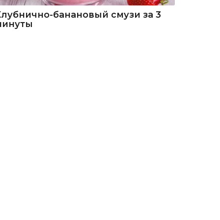
Клубнично-банановый смузи за 3
минуты