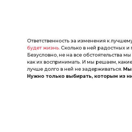
и
я
П
о
к
р
ы
Ответственность за изменения к лучшему
т
ю
будет жизнь.
Сколько в ней радостных и 
к
Безусловно, не на все обстоятельства м
как их воспринимать. И мы решаем, какие
лучше долго в ней не задерживаться.
Мы
Нужно только выбирать, которым из ни