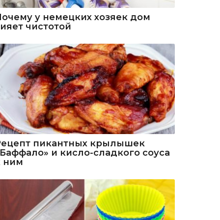
Почему у немецких хозяек дом
сияет чистотой
Рецепт пикантных крылышек
«Баффало» и кисло-сладкого соуса
к ним